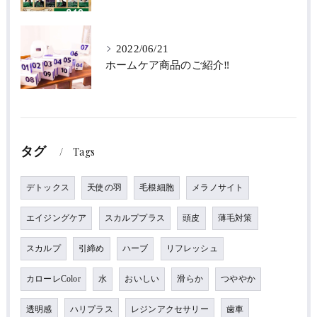
2022/06/21
ホームケア商品のご紹介‼
タグ
Tags
デトックス
天使の羽
毛根細胞
メラノサイト
エイジングケア
スカルププラス
頭皮
薄毛対策
スカルプ
引締め
ハーブ
リフレッシュ
カローレColor
水
おいしい
滑らか
つややか
透明感
ハリプラス
レジンアクセサリー
歯車