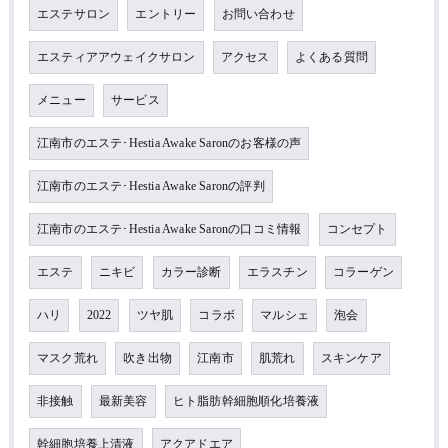
エステサロン
エントリー
お問い合わせ
エスティアアウェイクサロン
アクセス
よくある質問
メニュー
サービス
江南市のエステ･Hestia Awake Saronのお客様の声
江南市のエステ･Hestia Awake Saronの評判
江南市のエステ･Hestia Awake Saronの口コミ情報
コンセプト
エステ
ニキビ
カラー診断
エラスチン
コラーゲン
ハリ
2022
ツヤ肌
コラボ
マルシェ
泡会
マスク荒れ
吹き出物
江南市
肌荒れ
スキンケア
非接触
最新美容
ヒト脂肪幹細胞順化培養液
幹細胞培養上清液
アクアドエア