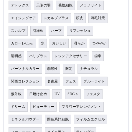
デトックス
天使の羽
毛根細胞
メラノサイト
エイジングケア
スカルププラス
頭皮
薄毛対策
スカルプ
引締め
ハーブ
リフレッシュ
カローレColor
水
おいしい
滑らか
つややか
透明感
ハリプラス
レジンアクセサリー
歯車
パーソナルカラー
弱酸性
限定
ナチュラル
関西コレクション
名古屋
フェス
ブルーライト
紫外線
日焼け止め
UV
SDGｓ
フェスタ
ドリーム
ビューティー
フラワーアレンジメント
ミネラルパウダー
間葉系幹細胞
フィルムエクセル