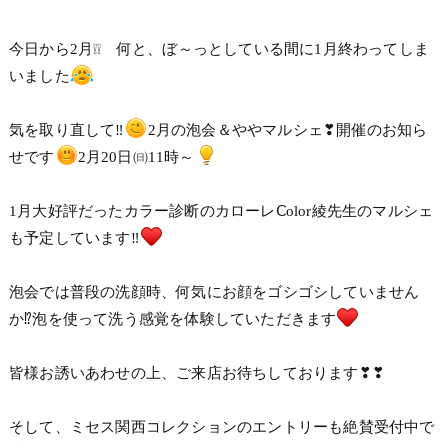
今日から2月❕❕ 何と、ぼ～っとしている間に1月終わってしま
いました
気を取り直して‼
2月の泡会＆ややマルシェ❣開催のお知ら
せです
2月20日㈰11時～
1月大好評だったカラー診断のカローレⅭolor綾先生のマルシェ
も予定しています‼
泡会では普段の洗顔時、何気にお顔をゴシゴシしていません
か⁉泡を使って洗う感覚を体験していただきます
皆様お誘いあわせの上、ご来店お待ちしております❣❣
そして、ミセス関西コレクションのエントリーも絶賛受付中で