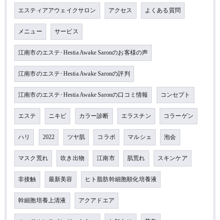
エスティアアウェイクサロン
アクセス
よくある質問
メニュー
サービス
江南市のエステ･Hestia Awake Saronのお客様の声
江南市のエステ･Hestia Awake Saronの評判
江南市のエステ･Hestia Awake Saronの口コミ情報
コンセプト
エステ
ニキビ
カラー診断
エラスチン
コラーゲン
ハリ
2022
ツヤ肌
コラボ
マルシェ
泡会
マスク荒れ
吹き出物
江南市
肌荒れ
スキンケア
非接触
最新美容
ヒト脂肪幹細胞順化培養液
幹細胞培養上清液
アクアドエア