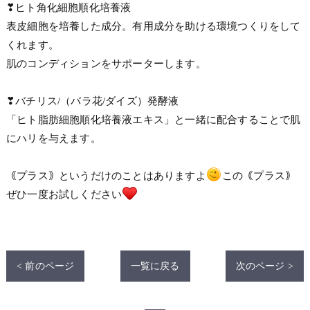
❣ヒト角化細胞順化培養液
表皮細胞を培養した成分。有用成分を助ける環境つくりをして
くれます。
肌のコンディションをサポーターします。
❣バチリス/（バラ花/ダイズ）発酵液
「ヒト脂肪細胞順化培養液エキス」と一緒に配合することで肌
にハリを与えます。
｟プラス｠というだけのことはありますよ
この｟プラス｠
ぜひ一度お試しください
< 前のページ
一覧に戻る
次のページ >