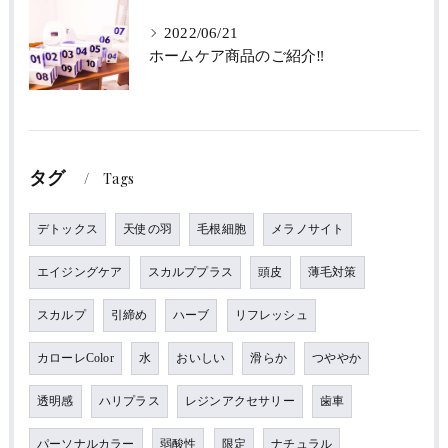
2022/06/21
ホームケア商品のご紹介‼
タグ
Tags
デトックス
天使の羽
毛根細胞
メラノサイト
エイジングケア
スカルププラス
頭皮
薄毛対策
スカルプ
引締め
ハーブ
リフレッシュ
カローレColor
水
おいしい
滑らか
つややか
透明感
ハリプラス
レジンアクセサリー
歯車
パーソナルカラー
弱酸性
限定
ナチュラル