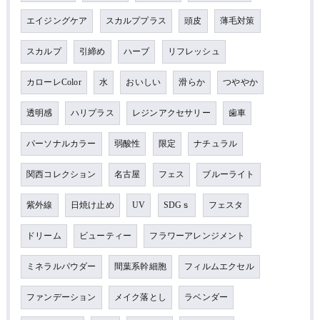
エイジングケア
スカルププラス
頭皮
薄毛対策
スカルプ
引締め
ハーブ
リフレッシュ
カローレColor
水
おいしい
滑らか
つややか
透明感
ハリプラス
レジンアクセサリー
歯車
パーソナルカラー
弱酸性
限定
ナチュラル
関西コレクション
名古屋
フェス
ブルーライト
紫外線
日焼け止め
UV
SDGｓ
フェスタ
ドリーム
ビューティー
フラワーアレンジメント
ミネラルパウダー
間葉系幹細胞
フィルムエクセル
ファンデーション
メイク落とし
ラベンダー